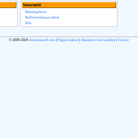
Spaargeld
Belastingdienst
Bufferberekenaar.nibud
Dnb
© 2006-2024
Aaronssearch.com
|
Pagina maken
|
Algemene voorwaarden
|
Contact