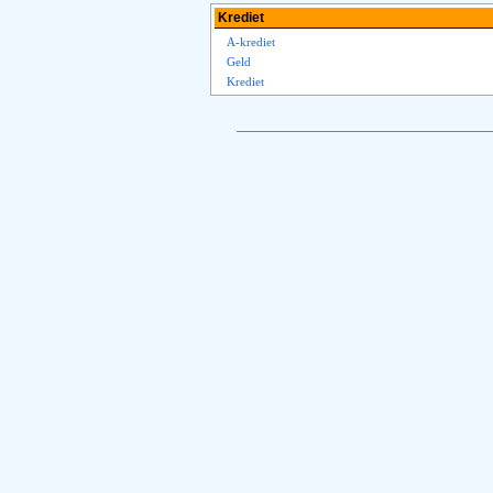
Krediet
A-krediet
Geld
Krediet