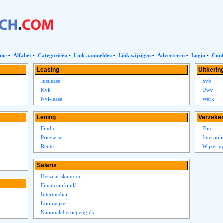
me
-
Alfabet
-
Categorieën
-
Link aanmelden
-
Link wijzigen
-
Adverteren
-
Login
-
Cont
Leasing
Uitkerin
Justlease
Svb
Kvk
Uwv
Nvl-lease
Werk
Lening
Verzeke
Findio
Fbto
Pricewise
Interpoli
Rente
Wijzerin
Salaris
Hetsalariskantoor
Financeinfo.nl/
Intermediair
Loonwijzer
Nationaleberoepengids