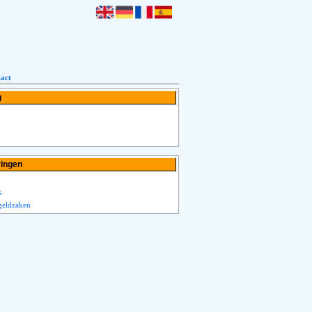
act
g
ringen
s
geldzaken