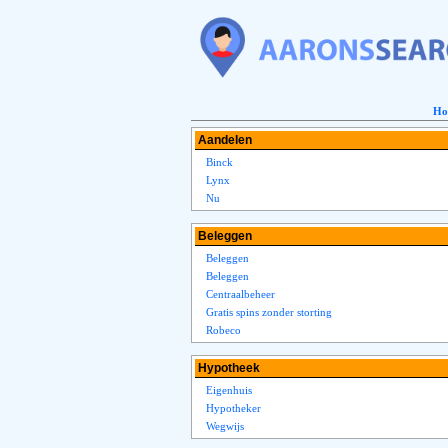
Ho
Aandelen
Binck
Lynx
Nu
Beleggen
Beleggen
Beleggen
Centraalbeheer
Gratis spins zonder storting
Robeco
Hypotheek
Eigenhuis
Hypotheker
Wegwijs